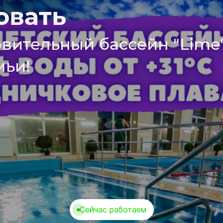
овать
овительный бассейн "Lime
мьи!
Сейчас работаем