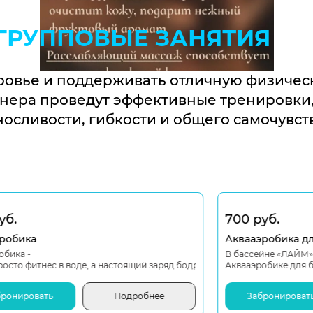
ГРУППОВЫЕ ЗАНЯТИЯ
ровье и поддерживать отличную физическ
нера проведут эффективные тренировки,
осливости, гибкости и общего самочувст
700 руб.
7
Аквааэробика для беременных
А
В бассейне «ЛАЙМ» стартуют занятия по
Ак
бодрости с особым эффектом.
Аквааэробике для беременных!
дл
ра
зд
Забронировать
Подробнее