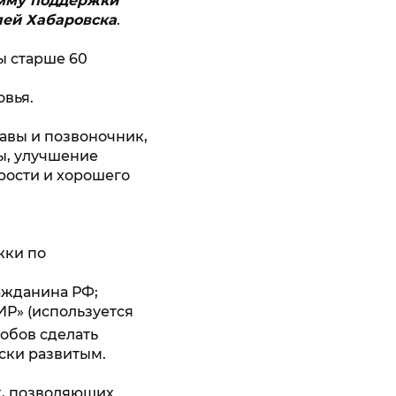
амму поддержки
лей Хабаровска
.
ы старше 60
овья.
тавы и позвоночник,
ы, улучшение
рости и хорошего
жки по
ажданина РФ;
Р» (используется
.
собов сделать
ски развитым.
айтесь по
х, позволяющих