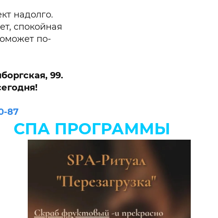
кт надолго.
ет, спокойная
оможет по-
боргская, 99.
сегодня!
0-87
СПА ПРОГРАММЫ