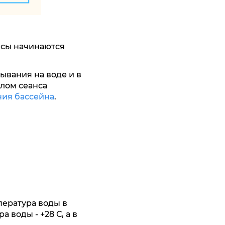
сы начинаются
ывания на воде и в
алом сеанса
ия бассейна
.
пература воды в
 воды - +28 С, а в