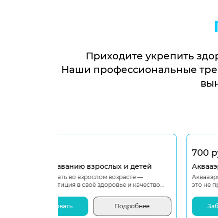
Приходите укрепить здо
Наши профессиональные тре
вын
700 руб.
 детей
Аквааэробика
сте —
Аквааэробика -
и качество
это не просто фитнес в воде, а настоящий заряд 
робнее
Забронировать
Подробнее