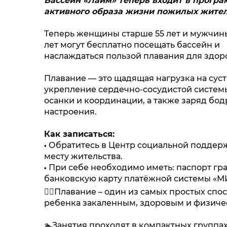
Бассейн «Лайм» теперь входит в прогр
активного образа жизни пожилых жите
Теперь женщины старше 55 лет и мужчин
лет могут бесплатно посещать бассейн и
наслаждаться пользой плавания для здор
Плавание — это щадящая нагрузка на сус
укрепление сердечно-сосудистой систем
осанки и координации, а также заряд бод
настроения.
Как записаться:
Обратитесь в Центр социальной поддер
месту жительства.
При себе необходимо иметь: паспорт гр
банковскую карту платёжной системы «МИ
как идентификатор участника программы)
☝🏻Плавание – один из самых простых спо
ребенка закаленным, здоровым и физиче
За дополнительной информацией обращ
🏊Занятия проходят в компактных группа