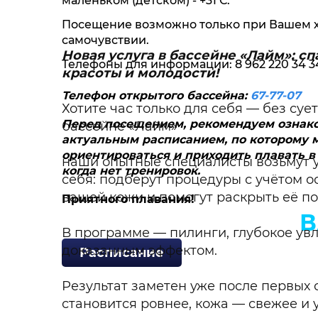
маленьком (детском) - +31 С.
Посещение возможно только при Вашем
самочувствии.
Новая услуга в бассейне «Лайм»: с
Телефоны для информации: 8 962 220 34 34;
красоты и молодости!
Телефон открытого бассейна:
67-77-07
Хотите час только для себя — без сует
Перед посещением, рекомендуем ознак
бассейне «Лайм»
актуальным расписанием, по которому 
ориентироваться и приходить плавать в
наши опытные специалисты возьмут у
когда нет тренировок.
себя: подберут процедуры с учётом 
вашей кожи и помогут раскрыть её по
Приятного плавания!
В
В программе — пилинги, глубокое ув
доказанным эффектом.
Расписание
Результат заметен уже после первых 
становится ровнее, кожа — свежее и 